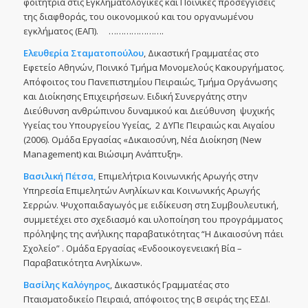
φοιτήτρια στις Εγκληματολογικές και Ποινικές προσεγγίσεις
της διαφθοράς, του οικονομικού και του οργανωμένου
εγκλήματος (ΕΑΠ). ………………….
Ελευθερία Σταματοπούλου
, Δικαστική Γραμματέας στο
Εφετείο Αθηνών, Ποινικό Τμήμα Μονομελούς Κακουργήματος.
Απόφοιτος του Πανεπιστημίου Πειραιώς, Τμήμα Οργάνωσης
και Διοίκησης Επιχειρήσεων. Ειδική Συνεργάτης στην
Διεύθυνση ανθρώπινου δυναμικού και Διεύθυνση ψυχικής
Υγείας του Υπουργείου Υγείας, 2 ΔΥΠε Πειραιώς και Αιγαίου
(2006). Ομάδα Εργασίας «Δικαιοσύνη, Νέα Διοίκηση (New
Management) και Βιώσιμη Ανάπτυξη».
Βασιλική Πέτσα,
Επιμελήτρια Κοινωνικής Αρωγής στην
Υπηρεσία Επιμελητών Ανηλίκων και Κοινωνικής Αρωγής
Σερρών. Ψυχοπαιδαγωγός με ειδίκευση στη Συμβουλευτική,
συμμετέχει στο σχεδιασμό και υλοποίηση του προγράμματος
πρόληψης της ανήλικης παραβατικότητας “Η Δικαιοσύνη πάει
Σχολείο” . Ομάδα Εργασίας «Ενδοοικογενειακή Βία –
Παραβατικότητα Ανηλίκων».
Βασίλης Καλόγηρος
, Δικαστικός Γραμματέας στο
Πταισματοδικείο Πειραιά, απόφοιτος της Β σειράς της ΕΣΔΙ.