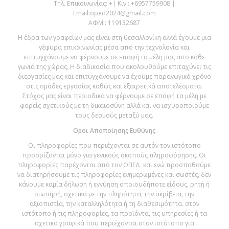
Τηλ. Επικοινωνίας: +| Κιν : +6957759908 |
Email:
oped2024@gmail.com
ΑΦΜ : 119132687
Η έδρα των γραφείων μας είναι στη θεσαλλονίκη αλλά έχουμε μια
γέφυρα επικοινωνίας μέσα από την τεχνολογία και
επιτυγχάνουμε να φέρνουμε σε επαφή τα μέλη μας απο κάθε
γωνιά της χώρας. Η διαδικασία που ακολουθούμε επιταχύνει τις
διεργασίες μας και επιτυγχάνουμε να έχουμε παραγωγικό χρόνο
στις ομάδες εργασίας καθώς και εξαιρετικά αποτελέσματα.
Στόχος μας είναι περιοδικά να φέρνουμε σε επαφή τα μέλη με
φορείς σχετικούς με τη δικαιοσύνη αλλά και να ισχυροποιούμε
τους δεσμούς μεταξύ μας.
Οροι Αποποίησης Ευθύνης
Οι πληροφορίες που περιέχονται σε αυτόν τον ιστότοπο
προορίζονται μόνο για γενικούς σκοπούς πληροφόρησης. Οι
πληροφορίες παρέχονται από τον ΟΠΕΔ και ενώ προσπαθούμε
να διατηρήσουμε τις πληροφορίες ενημερωμένες και σωστές, δεν
κάνουμε καμία δήλωση ή εγγύηση οποιουδήποτε είδους, ρητή ή
σιωπηρή, σχετικά με την πληρότητα, την ακρίβεια, την
αξιοπιστία, την καταλληλότητα ή τη διαθεσιμότητα. στον
ιστότοπο ή τις πληροφορίες, τα προϊόντα, τις υπηρεσίες ή τα
σχετικά γραφικά που περιέχονται στον ιστότοπο για