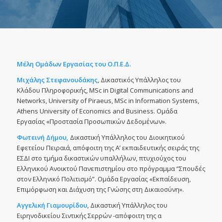
Μέλη Ομάδων Εργασίας του Ο.Π.Ε.Δ.
Μιχάλης
Στεφανουδάκης
, Δικαστικός Υπάλληλος του
Κλάδου Πληροφορικής, MSc in Digital Communications and
Networks, University of Piraeus, MSc in Information Systems,
Athens University of Economics and Business. Ομάδα
Εργασίας «Προστασία Προσωπικών Δεδομένων».
Φωτεινή Δήμου,
Δικαστική Υπάλληλος του Διοικητικού
Εφετείου Πειραιά, απόφοιτη της Α’ εκπαιδευτικής σειράς της
ΕΣΔΙ στο τμήμα δικαστικών υπαλλήλων, πτυχιούχος του
Ελληνικού Ανοικτού Πανεπιστημίου στο πρόγραμμα “Σπουδές
στον Ελληνικό Πολιτισμό”. Ομάδα Εργασίας «Εκπαίδευση,
Επιμόρφωση και Διάχυση της Γνώσης στη Δικαιοσύνη».
Αγγελική Γιαμουρίδου
, Δικαστική Υπάλληλος του
Ειρηνοδικείου Σιντικής Σερρών -απόφοιτη της α