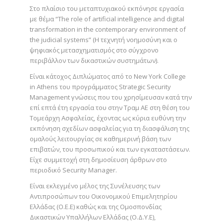
Στο πλαίσιο του μεταπτυχιακού εκπόνησε εργασία
με θέμα “The role of artificial intelligence and digital
transformation in the contemporary environment of
the judicial systems” (Η τεχνητή νοημοσύνη και ο
ψηφιακός μετασχηματισμός στο σύγχρονο
περιβάλλον των δικαστικών συστημάτων).
Είναι κάτοχος Διπλώματος από το New York College
in Athens του προγράμματος Strategic Security
Management γνώσεις που του χρησίμευσαν κατά την
επί επτά έτη εργασία του στην Τραμ ΑΕ στη θέση του
Τομεάρχη Ασφαλείας, έχοντας ως κύρια ευθύνη την
εκπόνηση σχεδίων ασφαλείας για τη διασφάλιση της
ομαλούς λειτουργίας σε καθημερινή βάση των
επιβατών, του προσωπικού και των εγκαταστάσεων.
Είχε συμμετοχή στη δημοσίευση άρθρων στο
περιοδικό Security Manager.
Είναι εκλεγμένο μέλος της Συνέλευσης των
Αντιπροσώπων του Οικονομικού Επιμελητηρίου
Ελλάδας (Ο.Ε.Ε) καθώς και της Ομοσπονδίας
Δικαστικών Υπαλλήλων Ελλάδας (Ο.Δ.Υ.Ε),