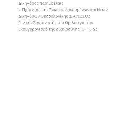
Δικηγόρος παρ’ Εφέταις
τ. Πρόεδρος της Ένωσης Ασκουμένων και Νέων
Δικηγόρων Θεσσαλονίκης (Ε.Α.Ν.Δι.Θ.)
Γενικός Συντονιστής του Ομίλου για τον
Εκσυγχρονισμό της Δικαιοσύνης (Ο.Π.Ε.Δ.)