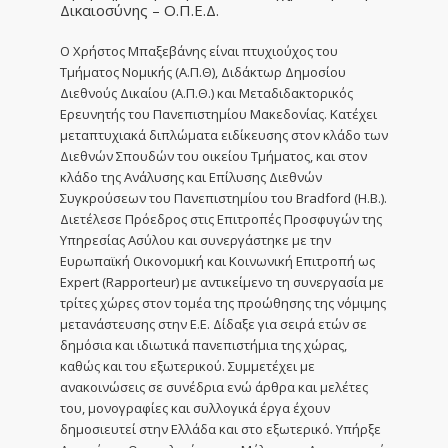
Δικαιοσύνης – Ο.Π.Ε.Δ.
Ο Χρήστος Μπαξεβάνης είναι πτυχιούχος του
Τμήματος Νομικής (Α.Π.Θ), Διδάκτωρ Δημοσίου
Διεθνούς Δικαίου (Α.Π.Θ.) και Μεταδιδακτορικός
Ερευνητής του Πανεπιστημίου Μακεδονίας. Κατέχει
μεταπτυχιακά διπλώματα ειδίκευσης στον κλάδο των
Διεθνών Σπουδών του οικείου Τμήματος, και στον
κλάδο της Ανάλυσης και Επίλυσης Διεθνών
Συγκρούσεων του Πανεπιστημίου του Bradford (Η.Β.).
Διετέλεσε Πρόεδρος στις Επιτροπές Προσφυγών της
Υπηρεσίας Ασύλου και συνεργάστηκε με την
Ευρωπαϊκή Οικονομική και Κοινωνική Επιτροπή ως
Expert (Rapporteur) με αντικείμενο τη συνεργασία με
τρίτες χώρες στον τομέα της προώθησης της νόμιμης
μετανάστευσης στην Ε.Ε. Δίδαξε για σειρά ετών σε
δημόσια και ιδιωτικά πανεπιστήμια της χώρας,
καθώς και του εξωτερικού. Συμμετέχει με
ανακοινώσεις σε συνέδρια ενώ άρθρα και μελέτες
του, μονογραφίες και συλλογικά έργα έχουν
δημοσιευτεί στην Ελλάδα και στο εξωτερικό. Υπήρξε