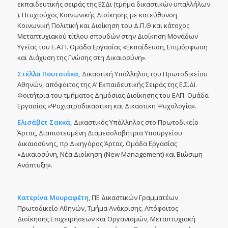
εκπαιδευτικής σειράς της ΕΣΔι (τμήμα δικαστικών υπαλλήλων
). Πτυχιούχος Κοινωνικής Διοίκησης με κατεύθυνση
Κοινωνική Πολιτική και Διοίκηση του Δ.Π.Θ και κάτοχος
Μεταπτυχιακού τίτλου σπουδών στην Διοίκηση Μονάδων
Υγείας του Ε.Α.Π. Ομάδα Εργασίας «Εκπαίδευση, Επιμόρφωση
και Διάχυση της Γνώσης στη Δικαιοσύνη».
Στέλλα Πουτσιάκα,
Δικαστική Υπάλληλος του Πρωτοδικείου
Αθηνών, απόφοιτος της Α’ Εκπαιδευτικής Σειράς της Ε.Σ.ΔΙ.
Φοιτήτρια του τμήματος Δημόσιας Διοίκησης του ΕΑΠ. Ομάδα
Εργασίας «Ψυχιατροδικαστικη και Δικαστικη Ψυχολογία».
Ελισάβετ Σακκά,
Δικαστικός Υπάλληλος στο Πρωτοδικείο
Άρτας, Διαπιστευμένη Διαμεσολαβήτρια Υπουργείου
Δικαιοσύνης, πρ Δικηγόρος Άρτας. Ομάδα Εργασίας
«Δικαιοσύνη, Νέα Διοίκηση (New Management) και Βιώσιμη
Ανάπτυξη».
Κατερίνα Μουραφέτη
, ΠΕ Δικαστικών Γραμματέων
Πρωτοδικείο Αθηνών, Τμήμα Ανάκρισης. Απόφοιτος
Διοίκησης Επιχειρήσεων και Οργανισμών, Μεταπτυχιακή