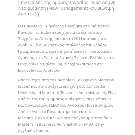
Επικεφαλής της ομάδας εργασίας “Δικαιοσύνη,
Νέα Διοίκηση (New Management) και Βιώσιμη
Ανάπτυξη”.
Ο Ευάγγελος Γ. Ρηγάτος γεννήθηκε στο Μόντρεαλ
Καναδά. Τα παιδικά του χρόνια τα έζησε στου
Ζωγράφου Αττικής και από το 2011 κατοικεί στο
Αγρίνιο. Είναι Δικαστικός Υπάλληλος του κλάδου
Γραμματέων και έχει υπηρετήσει στο Πρωτοδικείο
Αγρινίου, στο Εφετείο Δυτικής Στερεάς Ελλάδας, στο
Ειρηνοδικείο Βάλτου (Αμφιλοχία) και τώρα στο
Ειρηνοδικείο Αγρινίου.
Αποφοίτησε από το Champlain College στο Montreal
(Bcom) και στη συνέχεια εισήχθη στο Concordia
University of Montreal (Business Administration). Είναι
απόφοιτος του τμήματος Διοίκησης Επιχειρήσεων
και Οργανισμών (ΔΕΟ) του Ανοικτού Πανεπιστημίου.
Από το Ανοικτό Πανεπιστήμιο απέκτησε
Μεταπτυχιακό Δίπλωμα στο πρόγραμμα σπουδών
Master’s in Business Administration (MBA) στην
αγγλική γλώσσα.