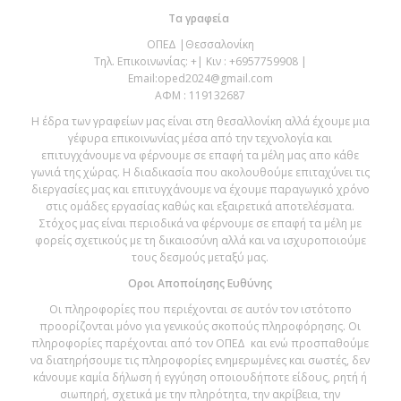
Τα γραφεία
ΟΠΕΔ |Θεσσαλονίκη
Τηλ. Επικοινωνίας: +| Κιν : +6957759908 |
Email:
oped2024@gmail.com
ΑΦΜ : 119132687
Η έδρα των γραφείων μας είναι στη θεσαλλονίκη αλλά έχουμε μια
γέφυρα επικοινωνίας μέσα από την τεχνολογία και
επιτυγχάνουμε να φέρνουμε σε επαφή τα μέλη μας απο κάθε
γωνιά της χώρας. Η διαδικασία που ακολουθούμε επιταχύνει τις
διεργασίες μας και επιτυγχάνουμε να έχουμε παραγωγικό χρόνο
στις ομάδες εργασίας καθώς και εξαιρετικά αποτελέσματα.
Στόχος μας είναι περιοδικά να φέρνουμε σε επαφή τα μέλη με
φορείς σχετικούς με τη δικαιοσύνη αλλά και να ισχυροποιούμε
τους δεσμούς μεταξύ μας.
Οροι Αποποίησης Ευθύνης
Οι πληροφορίες που περιέχονται σε αυτόν τον ιστότοπο
προορίζονται μόνο για γενικούς σκοπούς πληροφόρησης. Οι
πληροφορίες παρέχονται από τον ΟΠΕΔ και ενώ προσπαθούμε
να διατηρήσουμε τις πληροφορίες ενημερωμένες και σωστές, δεν
κάνουμε καμία δήλωση ή εγγύηση οποιουδήποτε είδους, ρητή ή
σιωπηρή, σχετικά με την πληρότητα, την ακρίβεια, την